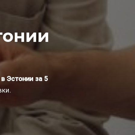
тонии
в Эстонии за 5
вки.